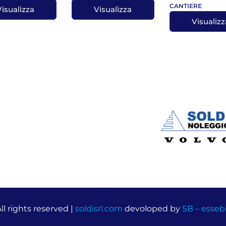
CANTIERE
Visualizza
Visualizza
Visualizz
ll rights reserved |
soldisrl.com
devoloped by
SB – esse