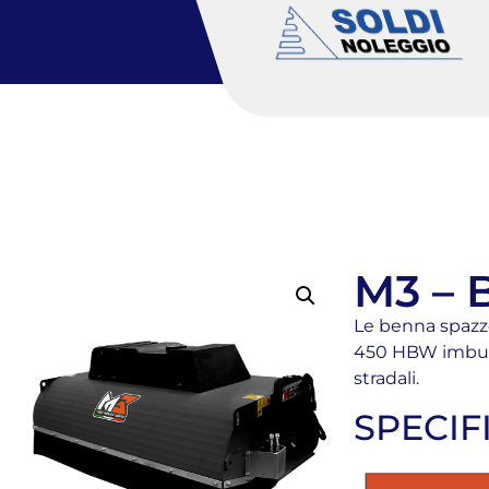
M3 – 
Le benna spazzol
450 HBW imbullo
stradali.
SPECIF