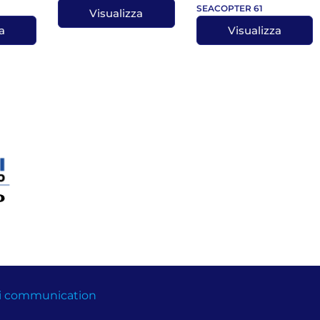
SEACOPTER 61
Visualizza
a
Visualizza
bi communication