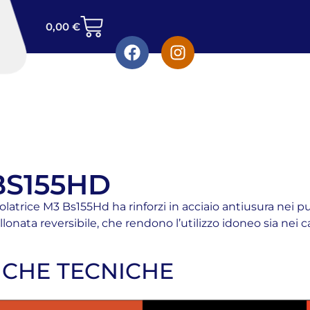
0,00
€
BS155HD
atrice M3 Bs155Hd ha rinforzi in acciaio antiusura nei punt
nata reversibile, che rendono l’utilizzo idoneo sia nei c
ICHE TECNICHE