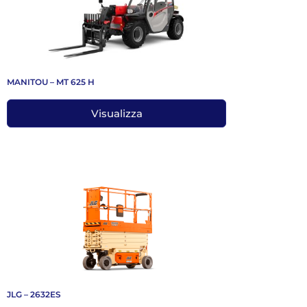
MANITOU – MT 625 H
Visualizza
JLG – 2632ES