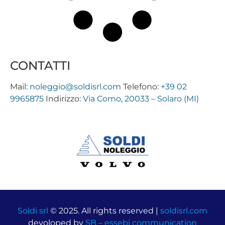
CONTATTI
Mail:
noleggio@soldisrl.com
Telefono:
+39 02
9965875
Indirizzo:
Via Como, 20033 – Solaro (MI)
Soldi srl
© 2025. All rights reserved |
soldisrl.com
devoloped by
SB – essebi communication