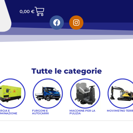
0,00
€
Tutte le categorie
RGIA E
FURGONI E
MACCHINE PER LA
MOVIMETNO TER
UMINAZIONE
AUTOCARRI
PULIZIA