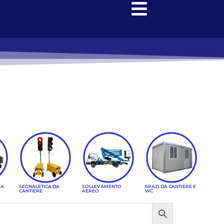
RA
SEGNALETICA DA
SOLLEVAMENTO
SPAZI DA CANTIERE E
CANTIERE
AEREO
WC