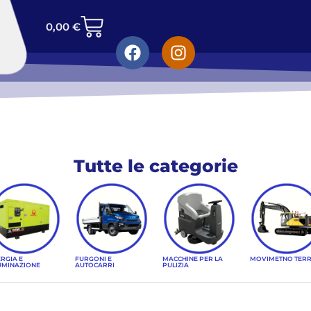
0,00
€
Tutte le categorie
RGIA E
FURGONI E
MACCHINE PER LA
MOVIMETNO TER
UMINAZIONE
AUTOCARRI
PULIZIA