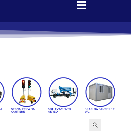
RA
SEGNALETICA DA
SOLLEVAMENTO
SPAZI DA CANTIERE E
CANTIERE
AEREO
WC