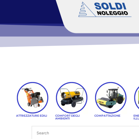
ATTREZZATURE EDILI
COMFORT DEGLI
COMPATTAZIONE
ENE
AMBIENTI
ILL