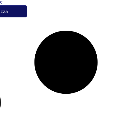
5C
izza